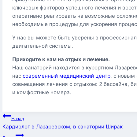
ключевых факторов успешного лечения и восст
оперативно реагировать на возможные осложне
необходимые процедуры для ускорения процес
У нас вы можете быть уверены в профессионал
двигательной системы.
Приходите к нам на отдых и лечение.
Наш санаторий находится в курортном Лазаревс
нас
современный медицинский центр
, с новым
совмещения лечения с отдыхом: 2 бассейна, би
и комфортные номера.
Навигация
Назад
Кардиолог в Лазаревском, в санатории Ширак
по