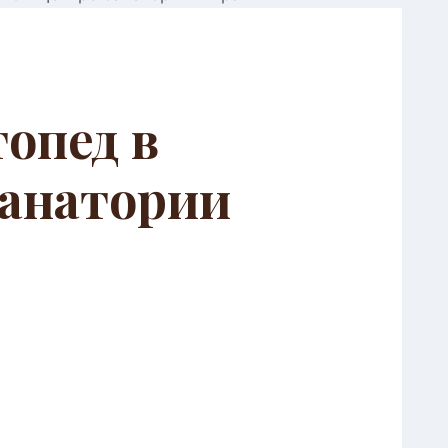
опед в
санатории