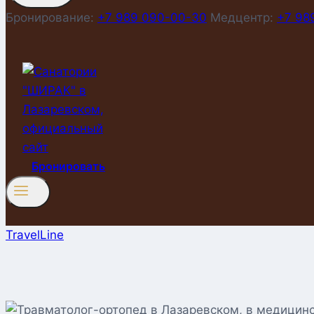
Бронирование:
+7 989 090-00-30
Медцентр:
+7 98
Бронировать
TravelLine