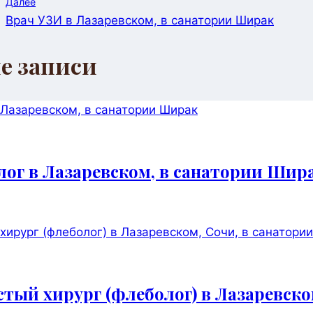
Далее
записям
Врач УЗИ в Лазаревском, в санатории Ширак
е записи
лог в Лазаревском, в санатории Шир
стый хирург (флеболог) в Лазаревско